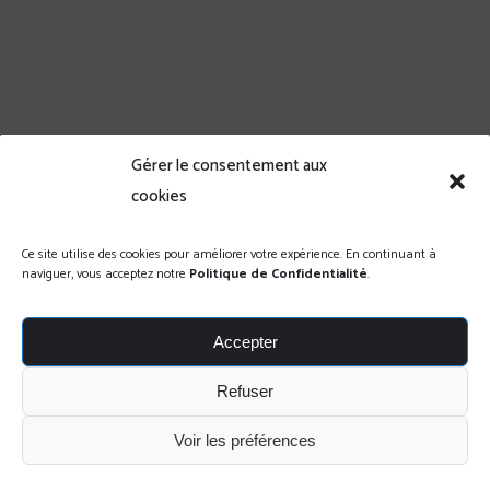
Cras sollicitudin, tellus vitae condimentum egestas, libero
dolor auctor tellus, eu consectetur quis nunc. Cras
elementum pretium est.
00
00
00
Gérer le consentement aux
Hours
Minutes
Seconds
cookies
Ce site utilise des cookies pour améliorer votre expérience. En continuant à
naviguer, vous acceptez notre
Politique de Confidentialité
.
Erreur :
Formulaire de contact non trouvé !
Accepter
Refuser
Voir les préférences